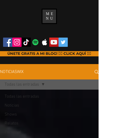
ME
NU
ÚNETE GRATIS A MI BLOG! 👉🏻 CLICK AQUÍ 👈🏻
NOTICIASWIX
Todas las entradas
Todas las entradas
Noticias
Shows
Relatos
Personal