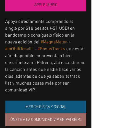
APPLE MUSIC
Apoya directamente comprando el 
single por $18 pesitos (-$1 USD) en 
bandcamp o consíguelo físico en la 
nueva edición del 
#MagnaMater
 + 
#InOhtliTonalli
 + 
#BonusTracks
 que está 
aún disponible en preventa o bien, 
suscríbete a mi Patreon, ahí escucharon 
la canción antes que nadie hace varios 
días, además de que ya saben el track 
list y muchas cosas más por ser 
comunidad VIP.
MERCH FÍSICA Y DIGITAL
ÚNETE A LA COMUNIDAD VIP EN PATREON