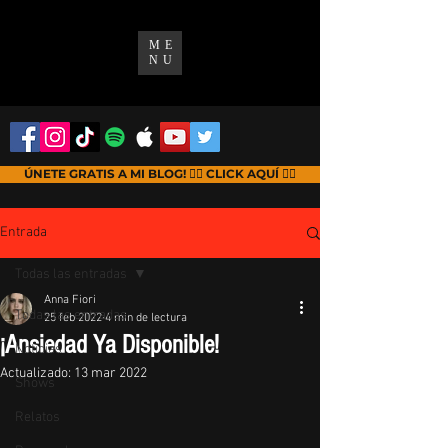
ME
NU
ÚNETE GRATIS A MI BLOG! 👉🏻 CLICK AQUÍ 👈🏻
Entrada
Todas las entradas
Anna Fiori
Todas las entradas
25 feb 2022
4 min de lectura
¡Ansiedad Ya Disponible!
Noticias
Actualizado:
13 mar 2022
Shows
Relatos