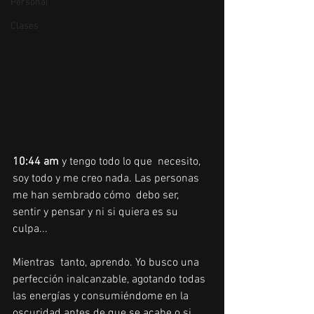
Personal
Clases
10:44 am
 y tengo todo lo que  necesito, 
soy todo y me creo nada. Las personas 
me han sembrado cómo  debo ser, 
sentir y pensar y ni si quiera es su 
culpa... 
Mientras  tanto, aprendo. Yo busco una 
perfección inalcanzable, agotando todas  
las energías y consumiéndome en la 
oscuridad antes de que se acabe o si  