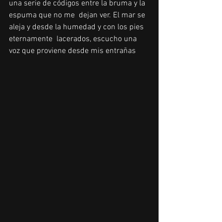
una serie de códigos entre la bruma y la 
espuma que no me  dejan ver. El mar se 
aleja y desde la humedad y con los pies 
eternamente  lacerados, escucho una 
voz que proviene desde mis entrañas 