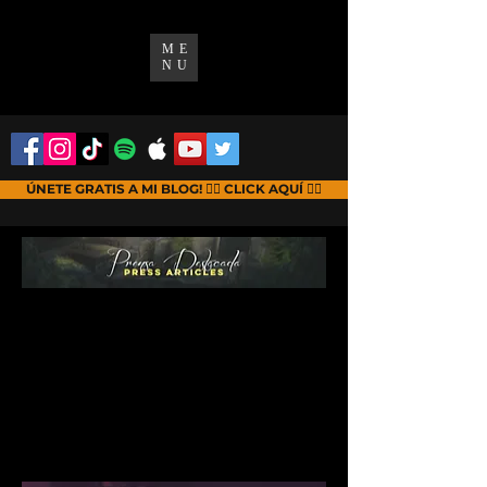
ME
NU
ÚNETE GRATIS A MI BLOG! 👉🏻 CLICK AQUÍ 👈🏻