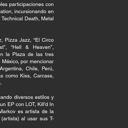
les participaciones con
ation, incursionando en
, Technical Death, Metal
, Pizza Jazz, “El Circo
st”, “Hell & Heaven”,
en la Plaza de las tres
e México, por mencionar
Argentina, Chile, Perú,
as como Kiss, Carcass,
.
ando diversos estilos y
un EP con LOT, Kill’d In
Markov es artista de la
artista) al usar sus T-