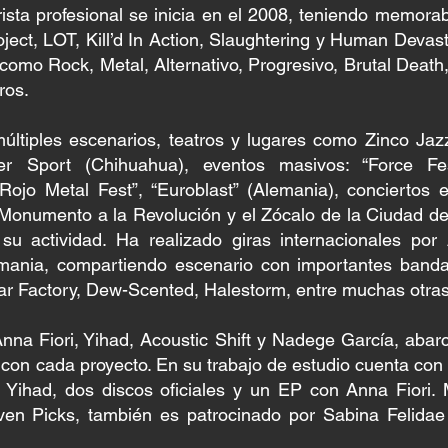
ista profesional se inicia en el 2008, teniendo memorab
ct, LOT, Kill’d In Action, Slaughtering y Human Devast
 como Rock, Metal, Alternativo, Progresivo, Brutal Death
ros.
ltiples escenarios, teatros y lugares como Zinco Jazz
er Sport (Chihuahua), eventos masivos: “Force Fe
Rojo Metal Fest”, “Euroblast” (Alemania), conciertos 
el Monumento a la Revolución y el Zócalo de la Ciudad d
u actividad. Ha realizado giras internacionales por 
emania, compartiendo escenario con importantes band
ar Factory, Dew-Scented, Halestorm, entre muchas otras
na Fiori, Yihad, Acoustic Shift y Nadege García, abarc
con cada proyecto. En su trabajo de estudio cuenta con 
y Yihad, dos discos oficiales y un EP con Anna Fiori. 
en Picks, también es patrocinado por Sabina Felidae (