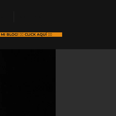
RCH
CONTACTO
I BLOG! 👉🏻 CLICK AQUÍ 👈🏻